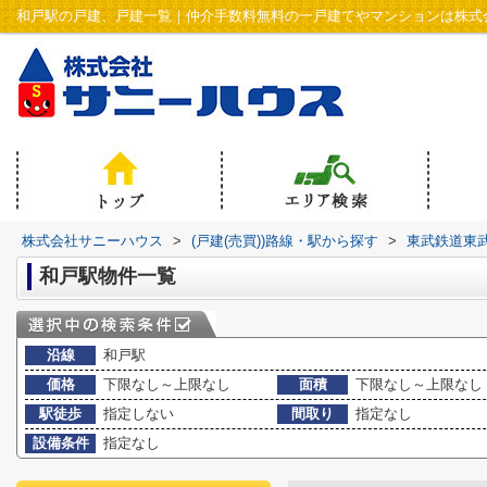
和戸駅の戸建、戸建一覧｜仲介手数料無料の一戸建てやマンションは株式
株式会社サニーハウス
>
(戸建(売買))路線・駅から探す
>
東武鉄道東
和戸駅物件一覧
沿線
和戸駅
価格
下限なし～上限なし
面積
下限なし～上限なし
駅徒歩
指定しない
間取り
指定なし
設備条件
指定なし