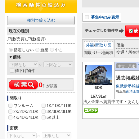
募集中のみ表示
種別で絞り込む
現在の種別
戸建(売買),戸建(投資)
外観
/
間取り図
価格
指定しない
新築
中古
交通 / 所在
間取り/土地面積
▼価格
～
中古一戸建
値下げ物件
過去掲載
0
件が該当
東武伊勢崎
6DK
埼玉県
南埼玉
167.91㎡
間取り
法人企業へ賃貸中です・あんし
ワンルーム
1K/1DK/1LDK
2K/2DK/2LDK
3K/3DK/3LDK
4K/4DK/4LDK
5K以上
面積
～