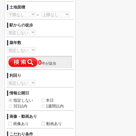
土地面積
～
駅からの徒歩
築年数
0
件が該当
利回り
情報公開日
指定しない
本日
3日以内
1週間以内
画像・動画あり
画像あり
動画あり
こだわり条件