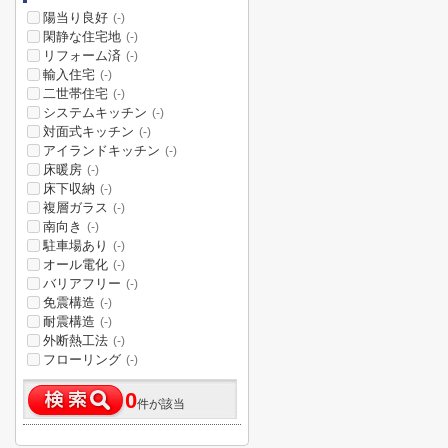
陽当り良好
(-)
閑静な住宅地
(-)
リフォーム済
(-)
輸入住宅
(-)
二世帯住宅
(-)
システムキッチン
(-)
対面式キッチン
(-)
アイランドキッチン
(-)
床暖房
(-)
床下収納
(-)
複層ガラス
(-)
南向き
(-)
駐車場あり
(-)
オール電化
(-)
バリアフリー
(-)
免震構造
(-)
耐震構造
(-)
外断熱工法
(-)
フローリング
(-)
0
件が該当