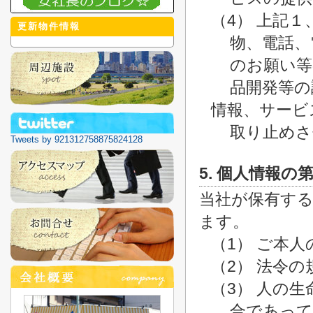
（4） 上記
更新物件情報
物、電話、
のお願い等
品開発等の
情報、サービ
取り止めさ
Tweets by 921312758875824128
5. 個人情報の
当社が保有す
ます。
（1） ご本
（2） 法令
（3） 人の
合であって