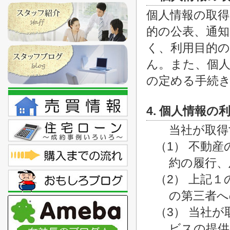
個人情報の取
的の公表、通
く、利用目的
ん。また、個人
の定める手続
4. 個人情報の
当社が取得
（1） 不動
約の履行、
（2） 上記
の第三者へ
（3） 当社
ビスの提供