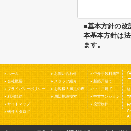
■基本方針の改
本基本方針は
ます。
ホーム
お問い合わせ
仲介手数料無料
会社概要
スタッフ紹介
新築戸建て
プライバシーポリシー
お客様大満足の声
中古戸建て
埼
利用規約
周辺施設検索
中古マンション
TE
サイトマップ
投資物件
FA
C
物件カタログ
Al