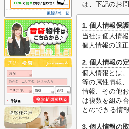
は、下記のお
更新情報一覧
1. 個人情報保
当社は個人情報
個人情報の適
2. 個人情報の
個人情報とは、
種別
等の属性情報、
情報、その他お
エリア| 駅
価格
面積
は複数を組み
-
件該当
とのできる情
3. 個人情報の