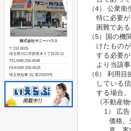
（4） 公衆
特に必要が
困難である
（5）国の機
株式会社サニーハウス
けたものが
〒332-0035
する必要が
埼玉県川口市西青木１丁目26-11
TEL/048-258-4548
より当該事
FAX/048-258-4528
（6） 利用
埼玉県知事 (5) 第20203号
している信
する場合。
《不動産物
1） 広
価格、
真、案