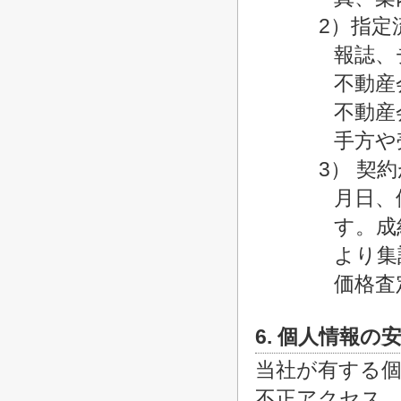
2）指定
報誌、
不動産
不動産
手方や
3） 契
月日、
す。成
より集
価格査
6. 個人情報の
当社が有する
不正アクセス