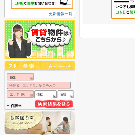
更新情報一覧
種別
エリア| 駅
価格
面積
-
件該当