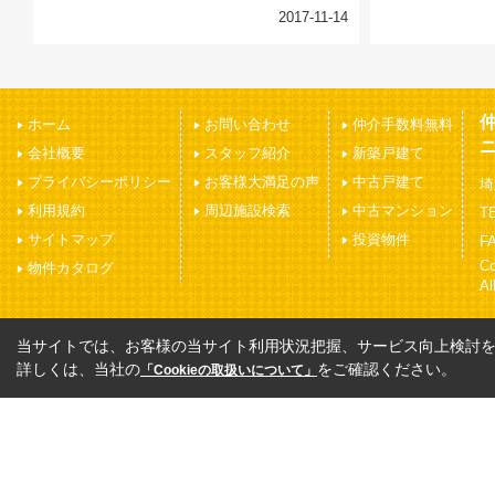
2017-11-14
ホーム
お問い合わせ
仲介手数料無料
会社概要
スタッフ紹介
新築戸建て
プライバシーポリシー
お客様大満足の声
中古戸建て
埼
利用規約
周辺施設検索
中古マンション
TE
サイトマップ
投資物件
FA
C
物件カタログ
Al
当サイトでは、お客様の当サイト利用状況把握、サービス向上検討を目
詳しくは、当社の
をご確認ください。
「Cookieの取扱いについて」