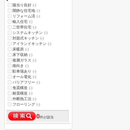
陽当り良好
(-)
閑静な住宅地
(-)
リフォーム済
(-)
輸入住宅
(-)
二世帯住宅
(-)
システムキッチン
(-)
対面式キッチン
(-)
アイランドキッチン
(-)
床暖房
(-)
床下収納
(-)
複層ガラス
(-)
南向き
(-)
駐車場あり
(-)
オール電化
(-)
バリアフリー
(-)
免震構造
(-)
耐震構造
(-)
外断熱工法
(-)
フローリング
(-)
0
件が該当