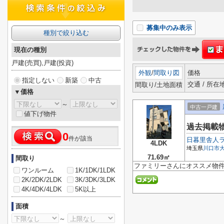
募集中のみ表示
種別で絞り込む
現在の種別
戸建(売買),戸建(投資)
外観
/
間取り図
価格
指定しない
新築
中古
交通 / 所在
間取り/土地面積
▼価格
～
中古一戸建
値下げ物件
過去掲載
0
件が該当
日暮里舎人
4LDK
埼玉県
川口市
71.69㎡
間取り
ファミリーさんにオススメ物
ワンルーム
1K/1DK/1LDK
2K/2DK/2LDK
3K/3DK/3LDK
4K/4DK/4LDK
5K以上
面積
～