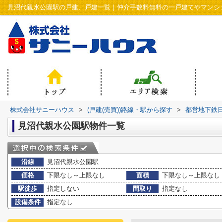
見沼代親水公園駅の戸建、戸建一覧｜仲介手数料無料の一戸建てやマンシ
株式会社サニーハウス
>
(戸建(売買))路線・駅から探す
>
都営地下鉄
見沼代親水公園駅物件一覧
沿線
見沼代親水公園駅
価格
下限なし～上限なし
面積
下限なし～上限なし
駅徒歩
指定しない
間取り
指定なし
設備条件
指定なし