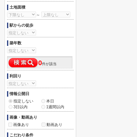
土地面積
～
駅からの徒歩
築年数
0
件が該当
利回り
情報公開日
指定しない
本日
3日以内
1週間以内
画像・動画あり
画像あり
動画あり
こだわり条件