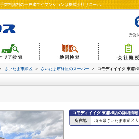
コモディイイダ 東浦和店情報ページ｜仲介手数料無料の一戸建てやマンションは株式会社サニーハウス
営業時
>
さいたま市緑区
>
さいたま市緑区のスーパー
>
コモディイイダ 東浦和
コモディイイダ 東浦和店の詳細情報
所在地
埼玉県さいたま市緑区大