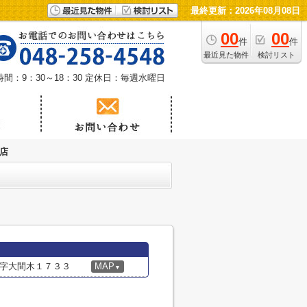
最終更新：2026年08月08日
00
00
件
件
最近見た物件
検討リスト
間：9：30～18：30
定休日：毎週水曜日
店
字大間木１７３３
MAP
▼