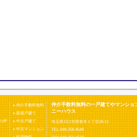
仲介手数料無料の一戸建てやマンショ
仲介手数料無料
ニーハウス
新築戸建て
の声
中古戸建て
埼玉県川口市西青木１丁目26-11
中古マンション
TEL:048-258-4548
投資物件