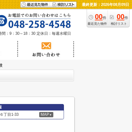
最終更新：2026年08月09日
00
00
件
件
最近見た物件
検討リスト
間：9：30～18：30
定休日：毎週水曜日
校
報
丁目1-33
MAP
▼